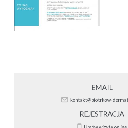
EMAIL
kontakt@piotrkow-dermat
REJESTRACJA
Umów wizytę online