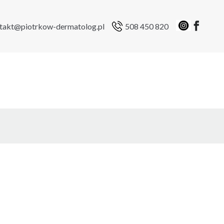
takt@piotrkow-dermatolog.pl
508 450 820