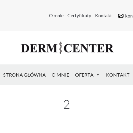
O mnie
Certyfikaty
Kontakt
kon
STRONA GŁÓWNA
O MNIE
OFERTA
KONTAKT
2