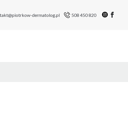
takt@piotrkow-dermatolog.pl
508 450 820