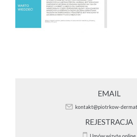
EMAIL
kontakt@piotrkow-dermat
REJESTRACJA
Umów wizytę online