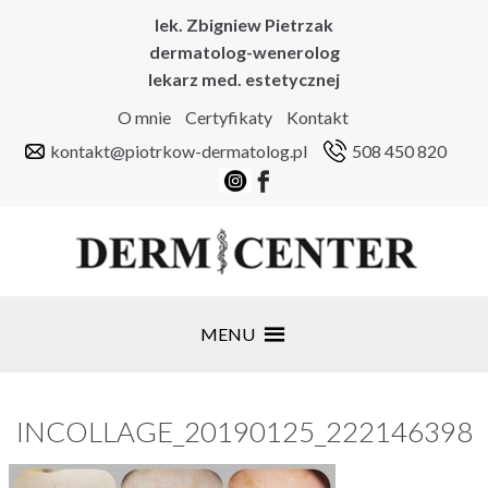
lek. Zbigniew Pietrzak
dermatolog-wenerolog
lekarz med. estetycznej
O mnie
Certyfikaty
Kontakt
kontakt@piotrkow-dermatolog.pl
508 450 820
MENU
INCOLLAGE_20190125_222146398