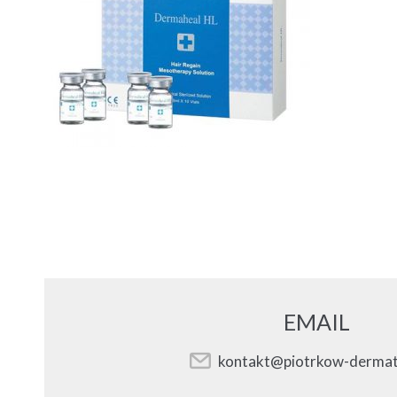
EMAIL
kontakt@piotrkow-dermat