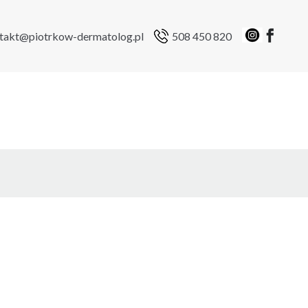
takt@piotrkow-dermatolog.pl
508 450 820