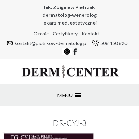
lek. Zbigniew Pietrzak
dermatolog-wenerolog
lekarz med. estetycznej
O mnie
Certyfikaty
Kontakt
kontakt@piotrkow-dermatolog.pl
508 450 820
MENU
DR-CYJ-3