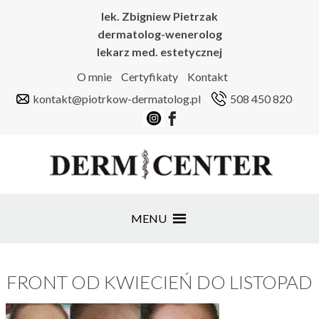
lek. Zbigniew Pietrzak
dermatolog-wenerolog
lekarz med. estetycznej
O mnie
Certyfikaty
Kontakt
kontakt@piotrkow-dermatolog.pl
508 450 820
MENU
FRONT OD KWIECIEŃ DO LISTOPAD