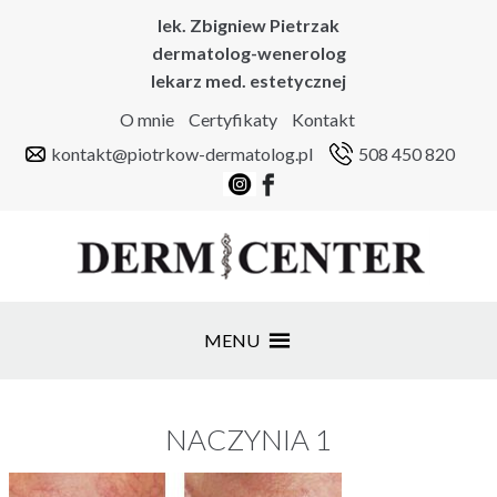
lek. Zbigniew Pietrzak
dermatolog-wenerolog
lekarz med. estetycznej
O mnie
Certyfikaty
Kontakt
kontakt@piotrkow-dermatolog.pl
508 450 820
MENU
NACZYNIA 1