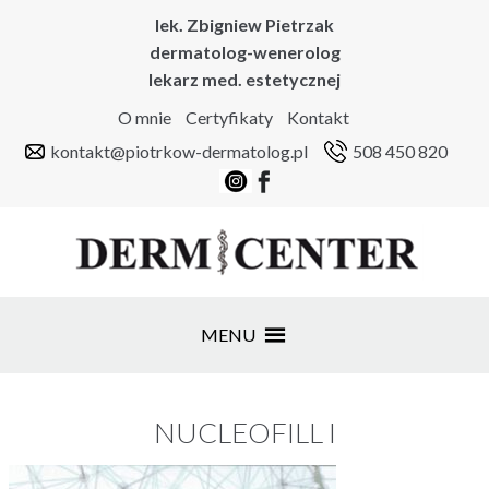
lek. Zbigniew Pietrzak
dermatolog-wenerolog
lekarz med. estetycznej
O mnie
Certyfikaty
Kontakt
kontakt@piotrkow-dermatolog.pl
508 450 820
MENU
NUCLEOFILL I