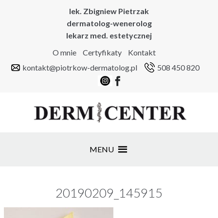
lek. Zbigniew Pietrzak
dermatolog-wenerolog
lekarz med. estetycznej
O mnie
Certyfikaty
Kontakt
kontakt@piotrkow-dermatolog.pl
508 450 820
MENU
20190209_145915