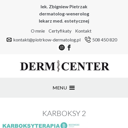
lek. Zbigniew Pietrzak
dermatolog-wenerolog
lekarz med. estetycznej
O mnie
Certyfikaty
Kontakt
kontakt@piotrkow-dermatolog.pl
508 450 820
MENU
KARBOKSY 2