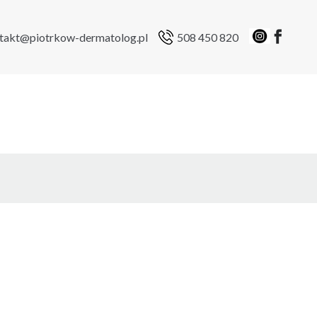
takt@piotrkow-dermatolog.pl
508 450 820