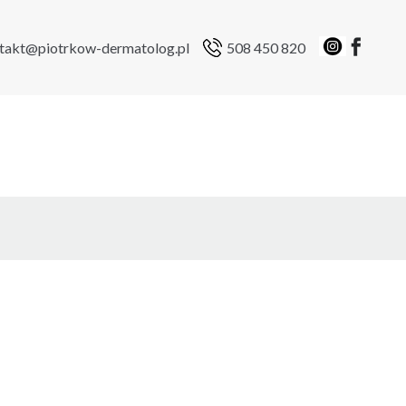
takt@piotrkow-dermatolog.pl
508 450 820