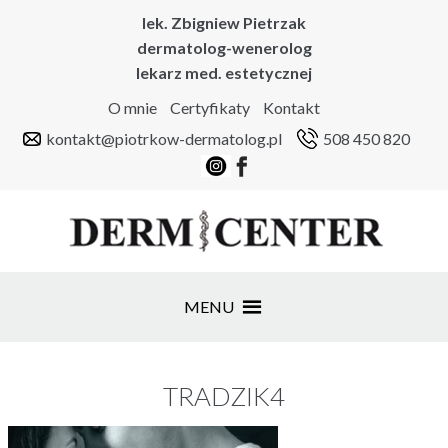
lek. Zbigniew Pietrzak
dermatolog-wenerolog
lekarz med. estetycznej
O mnie
Certyfikaty
Kontakt
kontakt@piotrkow-dermatolog.pl
508 450 820
MENU
TRADZIK4