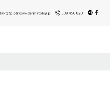
takt@piotrkow-dermatolog.pl
508 450 820